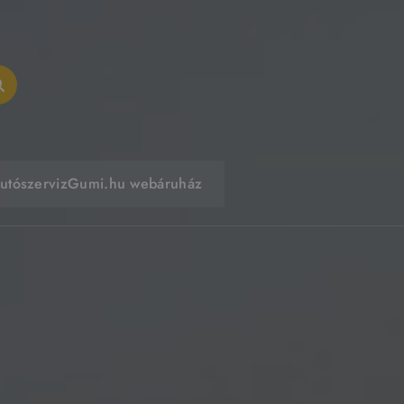
utószerviz
Gumi.hu webáruház