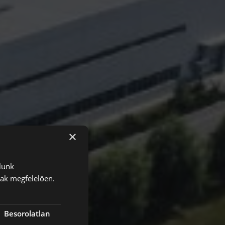
×
lunk
nak megfelelően.
Besorolatlan