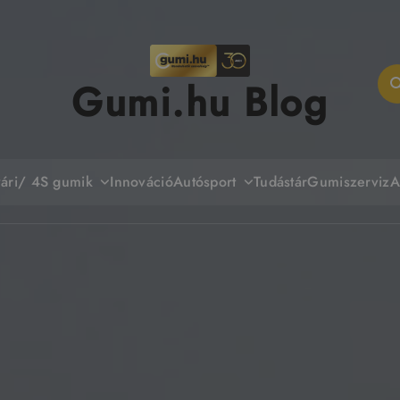
Gumi.hu Blog
yári/ 4S gumik
Autósport
Innováció
Tudástár
Gumiszerviz
A