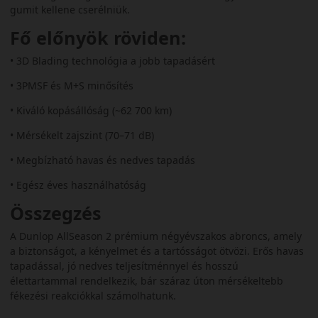
gumit kellene cserélniük.
Fő előnyök röviden:
• 3D Blading technológia a jobb tapadásért
• 3PMSF és M+S minősítés
• Kiváló kopásállóság (~62 700 km)
• Mérsékelt zajszint (70–71 dB)
• Megbízható havas és nedves tapadás
• Egész éves használhatóság
Összegzés
A Dunlop AllSeason 2 prémium négyévszakos abroncs, amely
a biztonságot, a kényelmet és a tartósságot ötvözi. Erős havas
tapadással, jó nedves teljesítménnyel és hosszú
élettartammal rendelkezik, bár száraz úton mérsékeltebb
fékezési reakciókkal számolhatunk.