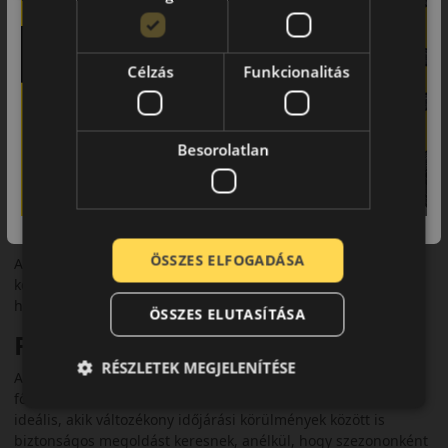
elvezetését, csökkentve az aquaplaning kockázatát.
Biztonsági jellemzők
Célzás
Funkcionalitás
Az abroncs rendelkezik M+S és 3PMSF minősítéssel, így téli
körülmények között is használható. Az EU címkén legtöbb
méretben C osztályú üzemanyag‑hatékonyságot és nedves
Besorolatlan
tapadást kapott, míg zajszintje B vagy C kategóriába esik (~70–
71 dB). ADAC teszteken kiemelkedő kopásállóságot mutatott,
akár 62 700 km futásteljesítményt is elérhet.
Komfort és zajszint
ÖSSZES ELFOGADÁSA
A Dunlop AllSeason 2 mérsékelt zajszinttel rendelkezik, így
kellemes és csendes utazást tesz lehetővé. A komfortos futás
hosszabb utak során is kényelmet biztosít.
ÖSSZES ELUTASÍTÁSA
Felhasználási ajánlás
RÉSZLETEK MEGJELENÍTÉSE
Az AllSeason 2 személyautók és SUV‑ok számára ajánlott,
főként városi és országúti használatra. Azoknak a vezetőknek
ideális, akik változékony időjárási körülmények között is
biztonságos megoldást keresnek, anélkül, hogy szezononként