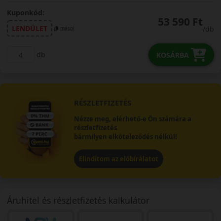
Kuponkód:
53 590 Ft
LENDÜLET
/db
másol
db
KOSÁRBA
RÉSZLETFIZETÉS
Nézze meg, elérhető-e Ön számára a
részletfizetés
bármilyen elköteleződés nélkül!
Elindítom az előbírálatot
Áruhitel és részletfizetés kalkulátor