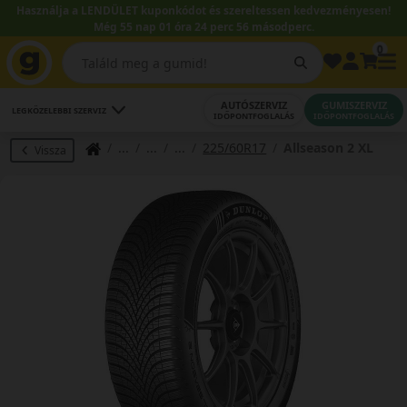
Használja a LENDÜLET kuponkódot és szereltessen kedvezményesen!
Még 55 nap 01 óra 24 perc 56 másodperc.
0
AUTÓSZERVIZ
GUMISZERVIZ
LEGKÖZELEBBI SZERVIZ
IDŐPONTFOGLALÁS
IDŐPONTFOGLALÁS
225/60R17
Allseason 2 XL
Vissza