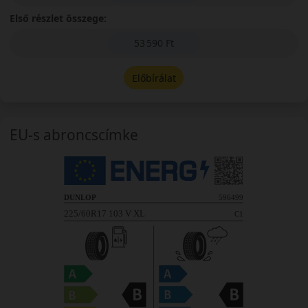
Első részlet összege:
53 590 Ft
Előbírálat
EU-s abroncscímke