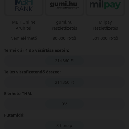
MBH Online
gumi.hu
Milpay
Áruhitel
részletfizetés
részletfizetés
Nem elérhető
80 000 Ft-tól
501 000 Ft-tól
Termék ár 4 db vásárlása esetén:
214 360 Ft
Teljes viszafizetendő összeg:
214 360 Ft
Elérhető THM:
0%
Futamidő:
3 hónap