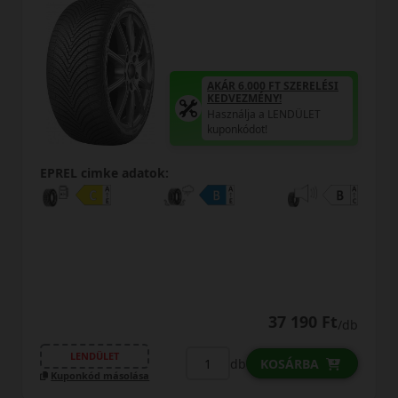
AKÁR 6.000 FT SZERELÉSI
KEDVEZMÉNY!
Használja a LENDÜLET
kuponkódot!
EPREL cimke adatok:
37 190 Ft
/db
LENDÜLET
db
KOSÁRBA
Kuponkód másolása