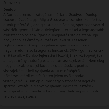
A márka
Dunlop
A Dunlop prémium kategóriás márka, a Goodyear-Dunlop
csoport névadó tagja. Míg a Goodyear a csendes, komfortos
gumit preferáló- , addig a Dunlop a fiatalos, sportosan vezető
vásárlók igényeit kívánja kielégíteni. Termékei a legmagasabb
csúcstechnológiát állítják a gumigyártás szolgálatába úgy,
hogy abból az élmény-autózás kellékei szülessenek.
Fejlesztéseinek középpontjában a sport-szedánok és
nagyméretű, felső kategóriás limuzinok, SUV-k gumiabroncs-
ellátása áll. A Dunlop fejlesztési filozófiájának középpontjában
a magas irányíthatóság és a pontos visszajelzés áll. Nem elég
hogyha az abroncs jól követi az utasításokat, pontos
visszajelzést is kell nyújtania az út minőségéről,
hőmérsékletéről és a felületen jelentkező tapadási
viszonyokról. A Dunlop gumik nagy biztonságosságot és
sportos vezetési élményt nyújtanak, mert a fejlesztések
középpontjában mindíg a kiválló irányíthatóság és a pontos
felület visszajelzés áll.