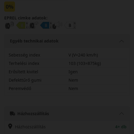
0%
EPREL cimke adatok:
Egyéb technikai adatok
Sebesség index
V (V=240 km/h)
Terhelési index
103 (103=875kg)
Erősített kivitel
Igen
Defekttűrő gumi
Nem
Peremvédő
Nem
22560R17VDAS2X
Házhozszállítás
Házhozszállítás
4+ db