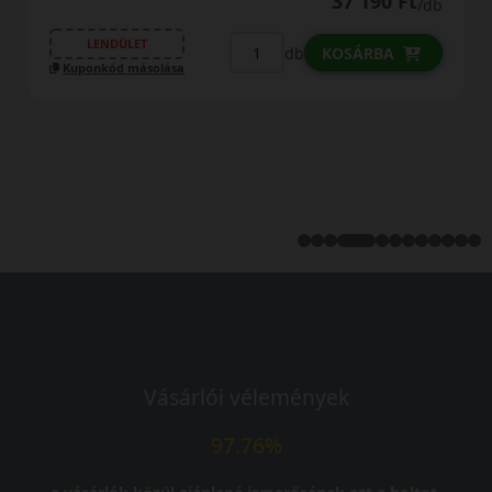
37 190 Ft
/db
LENDÜLET
db
KOSÁRBA
Kuponkód másolása
Vásárlói vélemények
97.76%