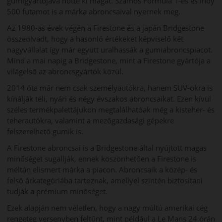
gumigyártójává nőtte ki magát. Számos Formula 1-es és Indy
500 futamot is a márka abroncsaival nyernek meg.
Az 1980-as évek végén a Firestone és a japán Bridgestone
összeolvadt, hogy a hasonló értékeket képviselő két
nagyvállalat így már együtt uralhassák a gumiabroncspiacot.
Mind a mai napig a Bridgestone, mint a Firestone gyártója a
világelső az abroncsgyártók közül.
2014 óta már nem csak személyautókra, hanem SUV-okra is
kínálják téli, nyári és négy évszakos abroncsaikat. Ezen kívül
széles termékpalettájukon megtalálhatóak még a kisteher- és
teherautókra, valamint a mezőgazdasági gépekre
felszerelhető gumik is.
A Firestone abroncsai is a Bridgestone által nyújtott magas
minőséget sugallják, ennek köszönhetően a Firestone is
méltán elismert márka a piacon. Abroncsaik a közép- és
felső árkategóriába tartoznak, amellyel szintén biztosítani
tudják a prémium minőséget.
Ezek alapján nem véletlen, hogy a nagy múltú amerikai cég
rengeteg versenyben feltűnt, mint például a Le Mans 24 órán