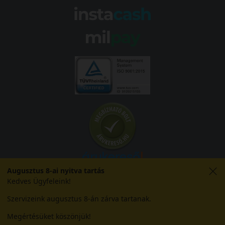
Augusztus 8-ai nyitva tartás
Kedves Ügyfeleink!
Szervizeink augusztus 8-án zárva tartanak.
© 2026 Abroncs Kereskedőház Kft. | gumi.hu - Rendeléstől
Megértésüket köszönjük!
szerelésig™