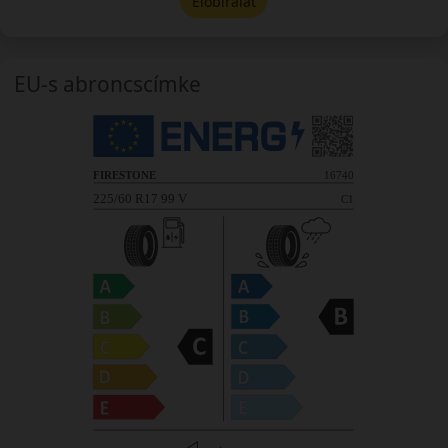
Előbírálat
EU-s abroncscímke