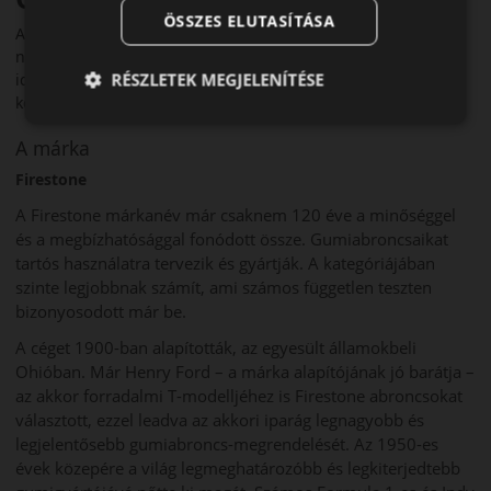
ÖSSZES ELUTASÍTÁSA
A Firestone MultiSeason 2 egy sokoldalú, megbízható
négyévszakos abroncs, amely jó tapadást nyújt minden
RÉSZLETEK MEGJELENÍTÉSE
időjárási körülmény között, miközben hosszú élettartamot és
komfortos futást kínál.
A márka
Firestone
A Firestone márkanév már csaknem 120 éve a minőséggel
és a megbízhatósággal fonódott össze. Gumiabroncsaikat
tartós használatra tervezik és gyártják. A kategóriájában
szinte legjobbnak számít, ami számos független teszten
bizonyosodott már be.
A céget 1900-ban alapították, az egyesült államokbeli
Ohióban. Már Henry Ford – a márka alapítójának jó barátja –
az akkor forradalmi T-modelljéhez is Firestone abroncsokat
választott, ezzel leadva az akkori iparág legnagyobb és
legjelentősebb gumiabroncs-megrendelését. Az 1950-es
évek közepére a világ legmeghatározóbb és legkiterjedtebb