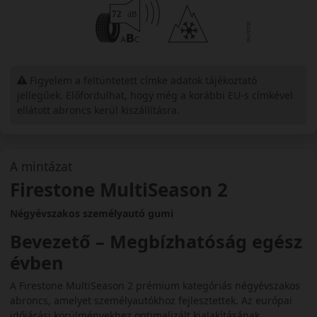
Figyelem a feltüntetett címke adatok tájékoztató
jellegűek. Előfordulhat, hogy még a korábbi EU-s címkével
ellátott abroncs kerül kiszállításra.
A mintázat
Firestone MultiSeason 2
Négyévszakos személyautó gumi
Bevezető – Megbízhatóság egész
évben
A Firestone MultiSeason 2 prémium kategóriás négyévszakos
abroncs, amelyet személyautókhoz fejlesztettek. Az európai
időjárási körülményekhez optimalizált kialakításának