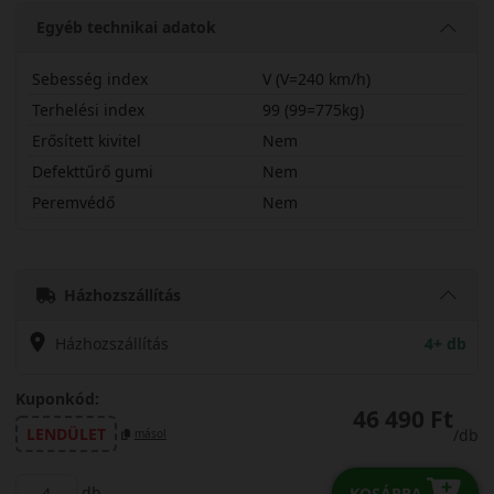
Egyéb technikai adatok
Sebesség index
V (V=240 km/h)
Terhelési index
99 (99=775kg)
Erősített kivitel
Nem
Defekttűrő gumi
Nem
Peremvédő
Nem
22560R17VMS2
Házhozszállítás
Házhozszállítás
4+ db
Kuponkód:
46 490 Ft
LENDÜLET
/db
másol
db
KOSÁRBA