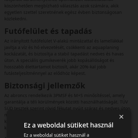
köszönhetően megbízható választás azok számára, akik
egyetlen szettel szeretnének egész évben biztonságosan
közlekedni.
Futófelület és tapadás
Az irányított futófelület V‑alakú mintázattal és lamellákkal
javítja a víz és hó elvezetését, csökkenti az aquaplaning
kockázatát, és biztosítja a stabil tapadást nedves és havas
úton. A speciális gumikeverék jobb kopásállóságot és
hosszabb élettartamot biztosít, akár 20%-kal jobb
futásteljesítménnyel az elődhöz képest.
Biztonsági jellemzők
Az abroncs rendelkezik 3PMSF és M+S minősítéssel, amely
garantálja a téli körülmények közötti használhatóságát. TÜV
SÜD tesztek szerint rövid fékutat nyújt száraz és nedves úton,
×
miközben kiegyensúlyozott teljesítményt biztosít havas
környezetben is. ADAC teszteken is bizonyított, ahol a
Ez a weboldal sütiket használ
középmezőnyben végzett, kiemelkedő kopásállósággal.
Ez a weboldal sütiket használ a