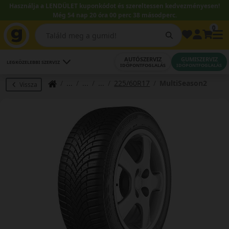
Használja a LENDÜLET kuponkódot és szereltessen kedvezményesen!
Még 54 nap 20 óra 00 perc 37 másodperc.
0
AUTÓSZERVIZ
GUMISZERVIZ
LEGKÖZELEBBI SZERVIZ
IDŐPONTFOGLALÁS
IDŐPONTFOGLALÁS
225/60R17
MultiSeason2
Vissza