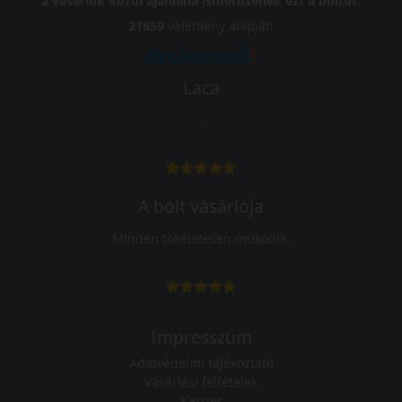
a vásárlók közül ajánlaná ismerősének ezt a boltot.
21659
vélemény alapján
Laca
-
A bolt vásárlója
Minden tökéletesen működik.
Impresszum
Adatvédelmi tájékoztató
Vásárlási feltételek
Karrier