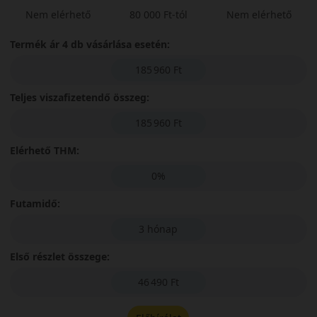
Nem elérhető
80 000 Ft-tól
Nem elérhető
Termék ár 4 db vásárlása esetén:
185 960 Ft
Teljes viszafizetendő összeg:
185 960 Ft
Elérhető THM:
0%
Futamidő:
3 hónap
Első részlet összege:
46 490 Ft