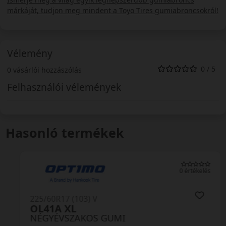
márkáját, tudjon meg mindent a Toyo Tires gumiabroncsokról!
Vélemény
0 / 5
0 vásárlói hozzászólás
Felhasználói vélemények
Hasonló termékek
0 értékelés
225/60R17 (103) V
OL41A XL
NÉGYÉVSZAKOS GUMI