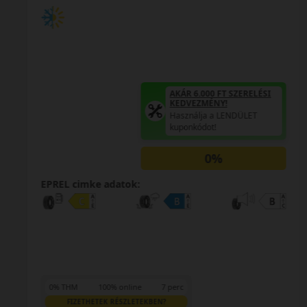
AKÁR 6.000 FT SZERELÉSI
KEDVEZMÉNY!
Használja a LENDÜLET
kuponkódot!
0%
EPREL cimke adatok:
0% THM
100% online
7 perc
FIZETHETEK RÉSZLETEKBEN?