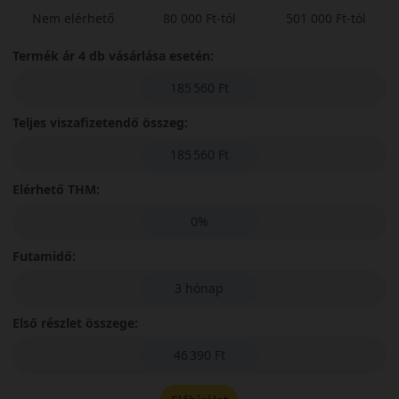
Nem elérhető
80 000 Ft-tól
501 000 Ft-tól
Termék ár 4 db vásárlása esetén:
185 560 Ft
Teljes viszafizetendő összeg:
185 560 Ft
Elérhető THM:
0%
Futamidő:
3 hónap
Első részlet összege:
46 390 Ft