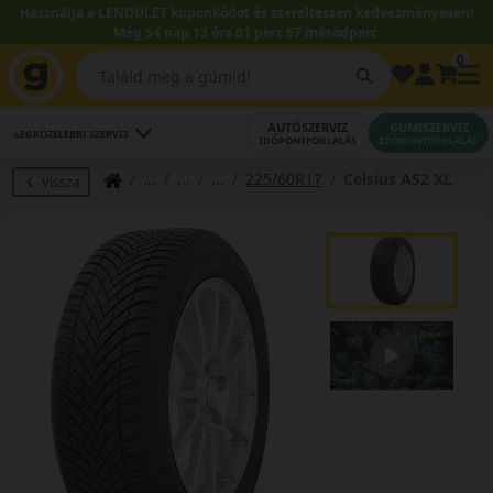
Használja a LENDÜLET kuponkódot és szereltessen kedvezményesen!
Még 54 nap 13 óra 01 perc 56 másodperc.
0
AUTÓSZERVIZ
GUMISZERVIZ
LEGKÖZELEBBI SZERVIZ
IDŐPONTFOGLALÁS
IDŐPONTFOGLALÁS
225/60R17
Celsius AS2 XL
Vissza