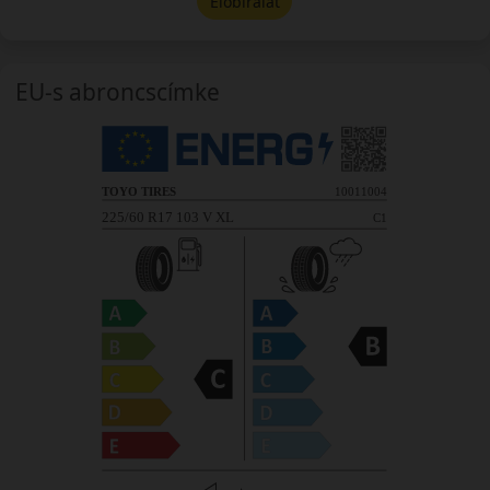
Előbírálat
EU-s abroncscímke