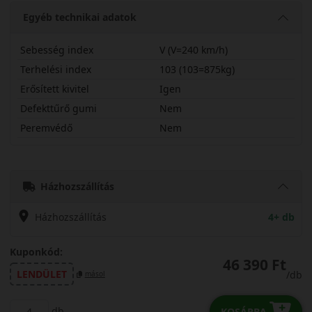
Egyéb technikai adatok
Sebesség index
V (V=240 km/h)
Terhelési index
103 (103=875kg)
Erősített kivitel
Igen
Defekttűrő gumi
Nem
Peremvédő
Nem
22560R17VCAS2X
Házhozszállítás
Házhozszállítás
4+ db
Kuponkód:
46 390 Ft
LENDÜLET
/db
másol
db
KOSÁRBA