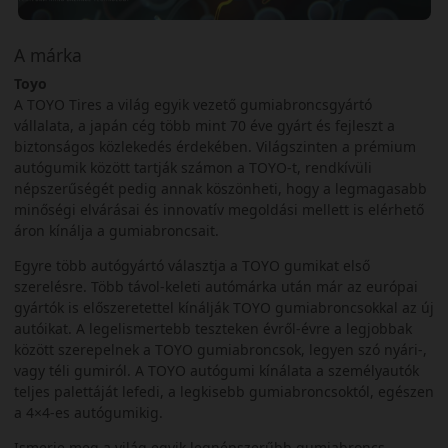
A márka
Toyo
A TOYO Tires a világ egyik vezető gumiabroncsgyártó
vállalata, a japán cég több mint 70 éve gyárt és fejleszt a
biztonságos közlekedés érdekében. Világszinten a prémium
autógumik között tartják számon a TOYO-t, rendkívüli
népszerűségét pedig annak köszönheti, hogy a legmagasabb
minőségi elvárásai és innovatív megoldási mellett is elérhető
áron kínálja a gumiabroncsait.
Egyre több autógyártó választja a TOYO gumikat első
szerelésre. Több távol-keleti autómárka után már az európai
gyártók is előszeretettel kínálják TOYO gumiabroncsokkal az új
autóikat. A legelismertebb teszteken évről-évre a legjobbak
között szerepelnek a TOYO gumiabroncsok, legyen szó nyári-,
vagy téli gumiról. A TOYO autógumi kínálata a személyautók
teljes palettáját lefedi, a legkisebb gumiabroncsoktól, egészen
a 4×4-es autógumikig.
Ismerje meg a világ egyik legnépszerűbb gumiabroncs