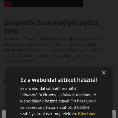
Innovatív technológia egész
évre
A Toyo Celsius AS2 a gyártó egyik legújabb négyévszakos
abroncsa, amelyet személyautókhoz terveztek. Kiváló
teljesítményt kínál havas, nedves és száraz körülmények
között, miközben csökkenti a szezonális gumicsere
szükségességét.
×
Ez a weboldal sütiket használ
Fő előnyök röviden:
Ez a weboldal sütiket használ a
• Aszimmetrikus futófelület
felhasználói élmény javítása érdekében. A
• 3PMSF és M+S minősítés
weboldalunk használatával Ön hozzájárul
az összes süti használatához, a Cookie
• Jó havas és nedves tapadás
szabályzatunknak megfelelően.
Bővebben
• Halk futás (~70–71 dB)