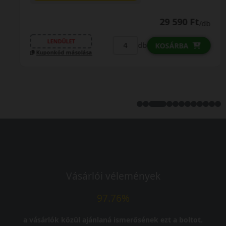
29 590 Ft
/db
LENDÜLET
db
KOSÁRBA
Kuponkód másolása
Vásárlói vélemények
97.76%
a vásárlók közül ajánlaná ismerősének ezt a boltot.