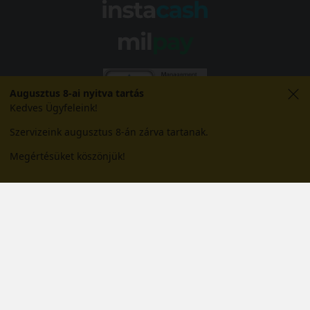
Augusztus 8-ai nyitva tartás
Kedves Ügyfeleink!
Szervizeink augusztus 8-án zárva tartanak.
Megértésüket köszönjük!
© 2026 Abroncs Kereskedőház Kft. | gumi.hu - Rendeléstől
szerelésig™