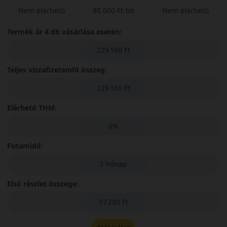
Nem elérhető
80 000 Ft-tól
Nem elérhető
Termék ár 4 db vásárlása esetén:
229 160 Ft
Teljes viszafizetendő összeg:
229 160 Ft
Elérhető THM:
0%
Futamidő:
3 hónap
Első részlet összege:
57 290 Ft