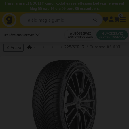
Használja a LENDÜLET kuponkódot és szereltessen kedvezményesen!
Még 55 nap 16 óra 09 perc 36 másodperc.
0
AUTÓSZERVIZ
GUMISZERVIZ
LEGKÖZELEBBI SZERVIZ
IDŐPONTFOGLALÁS
IDŐPONTFOGLALÁS
225/60R17
Turanza AS 6 XL
Vissza