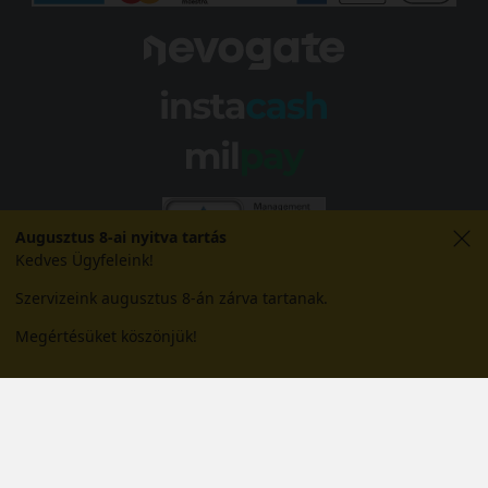
Augusztus 8-ai nyitva tartás
Kedves Ügyfeleink!
Szervizeink augusztus 8-án zárva tartanak.
Megértésüket köszönjük!