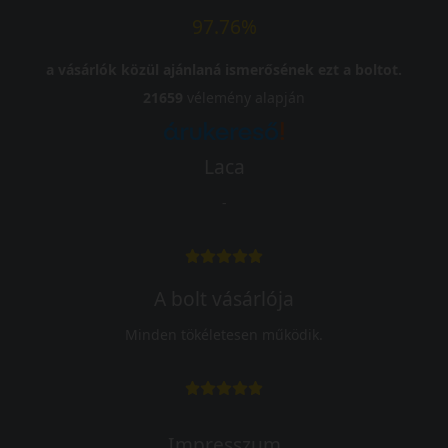
97.76%
a vásárlók közül ajánlaná ismerősének ezt a boltot.
21659
vélemény alapján
Laca
-
A bolt vásárlója
Minden tökéletesen működik.
Impresszum