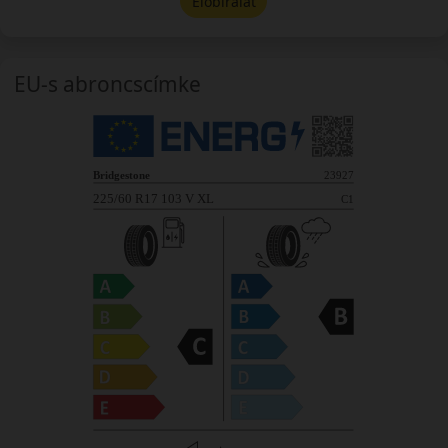
Előbírálat
EU-s abroncscímke