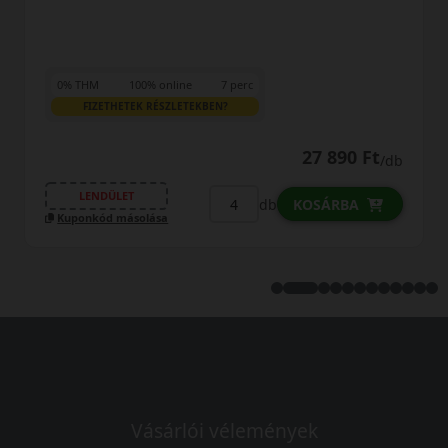
0% THM
100% online
7 perc
FIZETHETEK RÉSZLETEKBEN?
29 590 Ft
/db
LENDÜLET
db
KOSÁRBA
Kuponkód másolása
Vásárlói vélemények