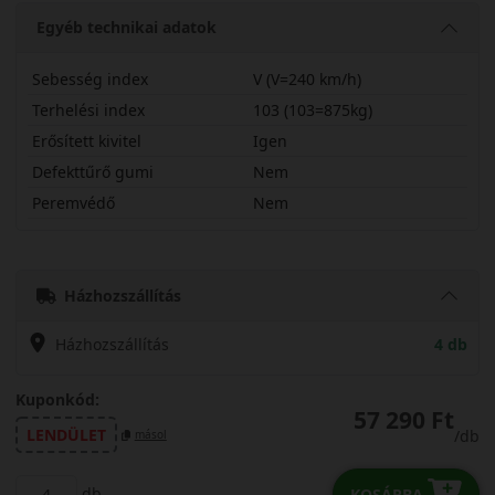
Egyéb technikai adatok
Sebesség index
V (V=240 km/h)
Terhelési index
103 (103=875kg)
Erősített kivitel
Igen
Defekttűrő gumi
Nem
Peremvédő
Nem
22560R17VTS6X
Házhozszállítás
Házhozszállítás
4 db
Kuponkód:
57 290 Ft
LENDÜLET
/db
másol
db
KOSÁRBA