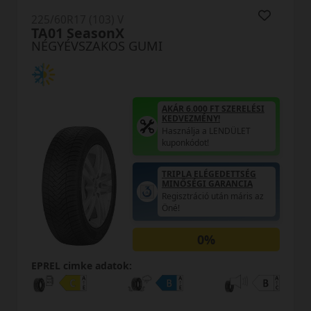
225/60R17 (103) V
OL41A XL
NÉGYÉVSZAKOS GUMI
AKÁR 6.000 FT SZERELÉSI
KEDVEZMÉNY!
Használja a LENDÜLET
kuponkódot!
0%
EPREL cimke adatok: