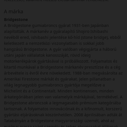
A márka
Bridgestone
A Bridgestone gumiabroncs gyárat 1931-ben Japánban
alapították. A márkanév a gyáralapító Shojiro Ishibashi
nevéből ered, ishibashi jelentése kő-híd (stone bridge), ebből
keletkezett a nemzetközi viszonylatban is sokkal jobb
hangzású Bridgestone. A gyár valóban végigjárta a háború
utáni japán vállalatok kanosszáját, rövid ideig
motorkerékpárok gyártásával is próbálkozott. Folyamatos és
kitartó munkával a Bridgestone márkanév presztízse és a cég
árbevétele is évről évre növekedett. 1988-ban megvásárolta az
Amerikai Firestone márkát és gyárakat. Jelen pillanatban a
világ legnagyobb gumiabroncs gyártója megelőzve a
Michelint és a Continentalt. Minden kontinensen, minden
árkategóriában jelen van valamelyik márkájával, termékével. A
Bridgestone abroncsok a legmagasabb prémium kategóriába
tartoznak. A folyamatos innovációnak és a kifinomult, korszerű
gyártási eljárásoknak köszönhetően. 2008 áprilisában adták át
Tatabányán a Bridgestone magyarországi üzemét, ahol az
európai piacra szánt személy és teher abroncsokat állítanak