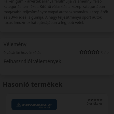
Falken gumik ár/érték aránya felülmúlja valamennyi felső
kategóriás terméket. Kitűnő választás a közép kategóriában
magasabb teljesítményre vágyó autósok számára. Terepjárók
és SUV-k ideális gumija. A nagy teljesítményű sport autók,
luxus limuzinok kategóriájában a legjobb vétel.
Vélemény
0 / 5
0 vásárlói hozzászólás
Felhasználói vélemények
Hasonló termékek
0 értékelés