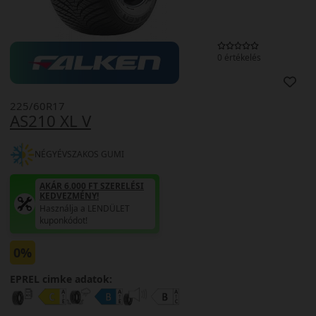
0 értékelés
225/60R17
AS210 XL V
NÉGYÉVSZAKOS GUMI
AKÁR 6.000 FT SZERELÉSI
KEDVEZMÉNY!
Használja a LENDÜLET
kuponkódot!
0%
EPREL cimke adatok: