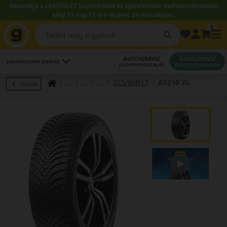
Használja a LENDÜLET kuponkódot és szereltessen kedvezményesen!
Még 53 nap 12 óra 46 perc 24 másodperc.
0
AUTÓSZERVIZ
GUMISZERVIZ
LEGKÖZELEBBI SZERVIZ
IDŐPONTFOGLALÁS
IDŐPONTFOGLALÁS
225/60R17
AS210 XL
Vissza