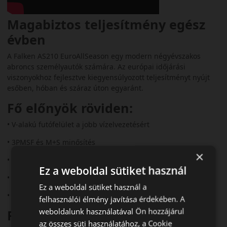
Magabiztos teljesítmény egész
évben
A Falken AS210 EuroAllSeason egy modern négyévszakos
abroncs személyautók számára. Az európai időjárási
viszonyokhoz fejlesztve kiegyensúlyozott teljesítményt nyújt
esőben, hóban és száraz úton egyaránt.
Fő előnyök röviden:
• V‑alakú futófelület a jobb vízelvezetésért
• 3PMSF és M+S minősítés
×
• 8%-kal jobb aquaplaning elleni védelem
Ez a weboldal sütiket használ
• 6%-kal jobb nedves fékezés
Ez a weboldal sütiket használ a
• Stabil havas tapadás
felhasználói élmény javítása érdekében. A
weboldalunk használatával Ön hozzájárul
Futófelület és tapadás
az összes süti használatához, a Cookie