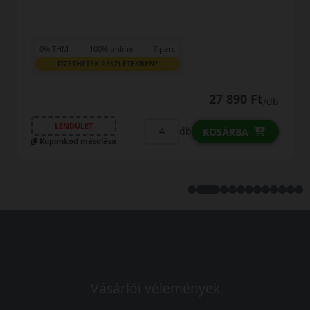
0% THM
100% online
7 perc
FIZETHETEK RÉSZLETEKBEN?
29 590 Ft
/db
LENDÜLET
db
KOSÁRBA
Kuponkód másolása
Vásárlói vélemények