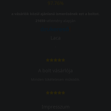
97.76%
a vásárlók közül ajánlaná ismerősének ezt a boltot.
21659
vélemény alapján
Laca
-
A bolt vásárlója
Minden tökéletesen működik.
Impresszum