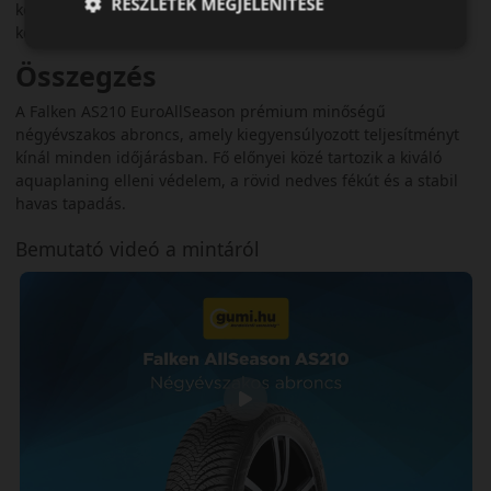
RÉSZLETEK MEGJELENÍTÉSE
környezetben egyaránt. Azoknak ideális, akik biztonságos és
kényelmes négyévszakos megoldást keresnek.
Összegzés
A Falken AS210 EuroAllSeason prémium minőségű
négyévszakos abroncs, amely kiegyensúlyozott teljesítményt
kínál minden időjárásban. Fő előnyei közé tartozik a kiváló
aquaplaning elleni védelem, a rövid nedves fékút és a stabil
havas tapadás.
Bemutató videó a mintáról