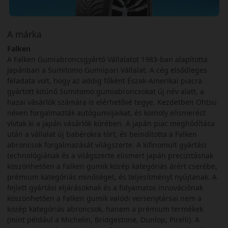
A márka
Falken
A Falken Gumiabroncsgyártó Vállalatot 1983-ban alapította
Japánban a Sumitomo Gumiipari Vállalat. A cég elsődleges
feladata volt, hogy az addig főként Észak-Amerikai piacra
gyártott kitűnő Sumitomo gumiabroncsokat új név alatt, a
hazai vásárlók számára is elérhetővé tegye. Kezdetben Ohtsu
néven forgalmazták autógumiijaikat, és komoly elismerést
vívtak ki a japán vásárlók körében. A japán piac meghódítása
után a vállalat új babérokra tört, és beindította a Falken
abroncsok forgalmazását világszerte. A kifinomult gyártási
technológiának és a világszerte elismert japán precizitásnak
köszönhetően a Falken gumik közép kategóriás árért cserébe,
prémium kategóriás minőséget, és teljesítményt nyújtanak. A
fejlett gyártási eljárásoknak és a folyamatos innovációnak
köszönhetően a Falken gumik valódi versenytársai nem a
közép kategóriás abroncsok, hanem a prémium termékek
(mint például a Michelin, Bridgestone, Dunlop, Pirelli). A