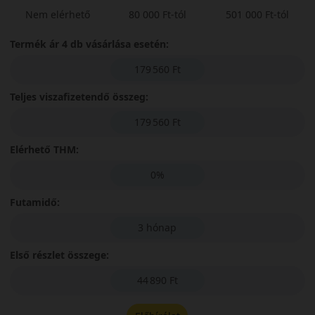
Nem elérhető
80 000 Ft-tól
501 000 Ft-tól
Termék ár 4 db vásárlása esetén:
179 560 Ft
Teljes viszafizetendő összeg:
179 560 Ft
Elérhető THM:
0%
Futamidő:
3 hónap
Első részlet összege:
44 890 Ft