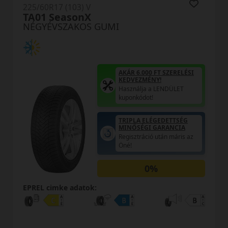
225/60R17 (103) V
OL41A XL
NÉGYÉVSZAKOS GUMI
AKÁR 6.000 FT SZERELÉSI
KEDVEZMÉNY!
Használja a LENDÜLET
kuponkódot!
0%
EPREL cimke adatok: