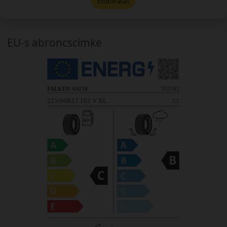
Előbírálat
EU-s abroncscímke