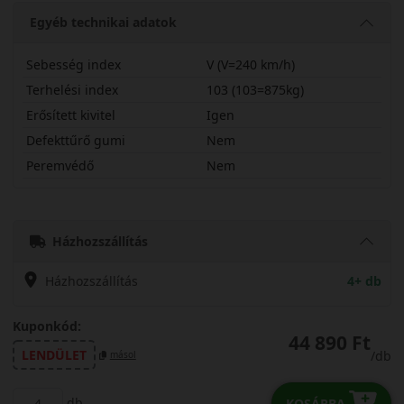
Egyéb technikai adatok
Sebesség index
V (V=240 km/h)
Terhelési index
103 (103=875kg)
Erősített kivitel
Igen
Defekttűrő gumi
Nem
Peremvédő
Nem
22560R17VAS210X
Házhozszállítás
Házhozszállítás
4+ db
Kuponkód:
44 890 Ft
LENDÜLET
/db
másol
db
KOSÁRBA