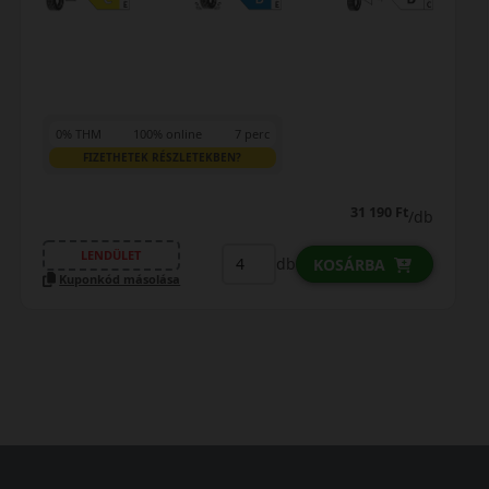
0% THM
100% online
7 perc
0%
FIZETHETEK RÉSZLETEKBEN?
31 790 Ft
/db
LENDÜLET
db
KOSÁRBA
Kuponkód másolása
Ku