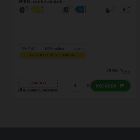
0% THM
100% online
7 perc
FIZETHETEK RÉSZLETEKBEN?
31 190 Ft
/db
LENDÜLET
db
KOSÁRBA
Kuponkód másolása