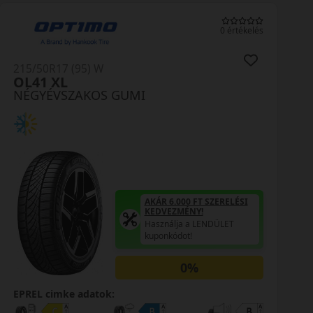
0 értékelés
/50R17 (95) W
215/50
32 Solus4S XL
Celsi
GYÉVSZAKOS GUMI
NÉGY
AKÁR 6.000 FT SZERELÉSI
KEDVEZMÉNY!
Használja a LENDÜLET
kuponkódot!
0%
EL cimke adatok:
EPREL 