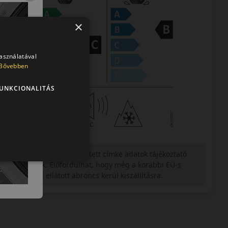
×
használatával
Bővebben
UNKCIONALITÁS
Figyelem a feltüntetett címke adatok tájékoztató
jellegűek. Előfordulhat, hogy még a korábbi EU-s
címkével ellátott abroncs kerül kiszállításra.