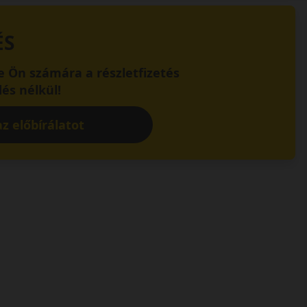
ÉS
 Ön számára a részletfizetés
és nélkül!
z előbírálatot