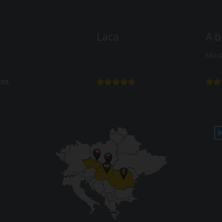
Laca
A b
-
Mind
ot.