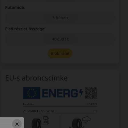
Futamidő:
3 hónap
Első részlet összege:
40 690 Ft
Előbírálat
EU-s abroncscímke