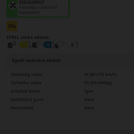
KEDVEZMÉNY!
Használja a LENDÜLET
kuponkódot!
0%
EPREL cimke adatok:
Egyéb technikai adatok
Sebesség index
W (W=270 km/h)
Terhelési index
95 (95=690kg)
Erősített kivitel
Igen
Defekttűrő gumi
Nem
Peremvédő
Nem
21550R17WLH71CX