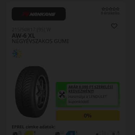
0 értékelés
15/50R17 (95) W
215
OL41 XL
HA
NÉGYÉVSZAKOS GUMI
NÉ
AKÁR 6.000 FT SZERELÉSI
KEDVEZMÉNY!
Használja a LENDÜLET
kuponkódot!
0%
PREL cimke adatok:
EPR