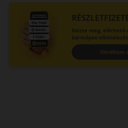
RÉSZLETFIZET
Nézze meg, elérhető-e
bármilyen elköteleződ
Elindítom a