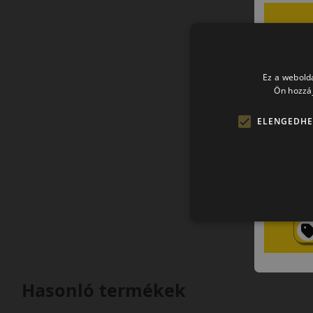
Ez a webolda
Ön hozzáj
ELENGEDHE
Hasonló termékek