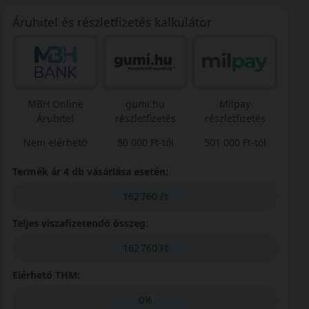
Áruhitel és részletfizetés kalkulátor
MBH Online
gumi.hu
Milpay
Áruhitel
részletfizetés
részletfizetés
Nem elérhető
80 000 Ft-tól
501 000 Ft-tól
Termék ár 4 db vásárlása esetén:
162 760 Ft
Teljes viszafizetendő összeg:
162 760 Ft
Elérhető THM:
0%