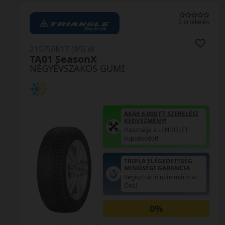
0 értékelés
215/50R17 (95) W
2
AW-6 XL
NÉGYÉVSZAKOS GUMI
AKÁR 6.000 FT SZERELÉSI
KEDVEZMÉNY!
Használja a LENDÜLET
kuponkódot!
0%
EPREL cimke adatok:
E