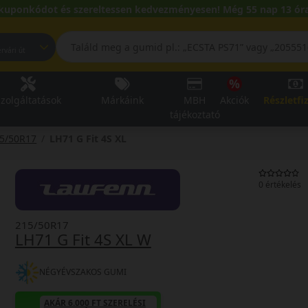
kuponkódot és szereltessen kedvezményesen! Még 55 nap 13 óra
pest, Fehérvári út
zolgáltatások
Márkáink
MBH
Akciók
Részletfi
tájékoztató
5/50R17
LH71 G Fit 4S XL
0 értékelés
215/50R17
LH71 G Fit 4S XL W
NÉGYÉVSZAKOS GUMI
AKÁR 6.000 FT SZERELÉSI