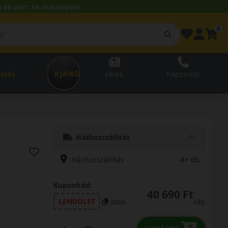
 06 perc 53 másodperc.
0
AJÁNDÉKUTALVÁNY
zetés
Hírek
Kapcsolat
Házhozszállítás
Házhozszállítás
4+ db
Kuponkód:
40 690 Ft
LENDÜLET
/db
másol