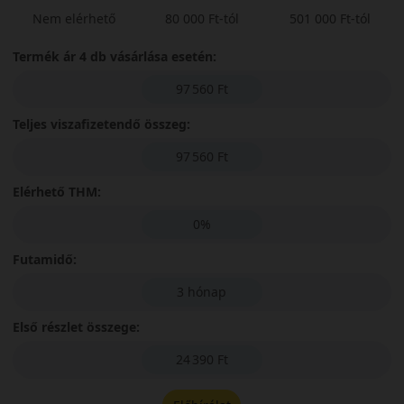
Nem elérhető
80 000 Ft-tól
501 000 Ft-tól
Termék ár 4 db vásárlása esetén:
97 560 Ft
Teljes viszafizetendő összeg:
97 560 Ft
Elérhető THM:
0%
Futamidő:
3 hónap
Első részlet összege:
24 390 Ft