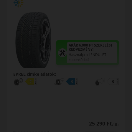
AKÁR 6.000 FT SZERELÉSI
KEDVEZMÉNY!
Használja a LENDÜLET
kuponkódot!
atok:
EPREL cimke adato
25 290 Ft
/db
0% THM
100% onl