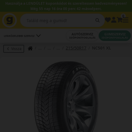
Használja a LENDÜLET kuponkódot és szereltessen kedvezményesen!
Még 55 nap 16 óra 00 perc 41 másodperc.
0
AUTÓSZERVIZ
GUMISZERVIZ
LEGKÖZELEBBI SZERVIZ
IDŐPONTFOGLALÁS
IDŐPONTFOGLALÁS
215/50R17
NC501 XL
Vissza