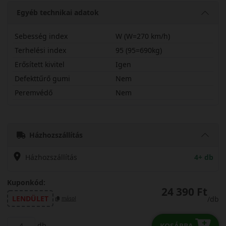
Egyéb technikai adatok
Sebesség index
W (W=270 km/h)
Terhelési index
95 (95=690kg)
Erősített kivitel
Igen
Defekttűrő gumi
Nem
Peremvédő
Nem
21550R17WNC51BX
Házhozszállítás
Házhozszállítás
4+ db
Kuponkód:
24 390 Ft
LENDÜLET
/db
másol
db
KOSÁRBA