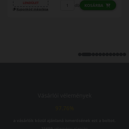
FIZETHETEK RÉSZL
db
KOSÁRBA
sa
LENDÜLET
Kuponkód másolása
Vásárlói vélemények
97.76%
a vásárlók közül ajánlaná ismerősének ezt a boltot.
21659
vélemény alapján