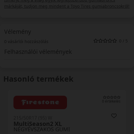
márkáját, tudjon meg mindent a Toyo Tires gumiabroncsokról!
Vélemény
0 / 5
0 vásárlói hozzászólás
Felhasználói vélemények
Hasonló termékek
0 értékelés
215/50R17 (95) W
MultiSeason2 XL
NÉGYÉVSZAKOS GUMI