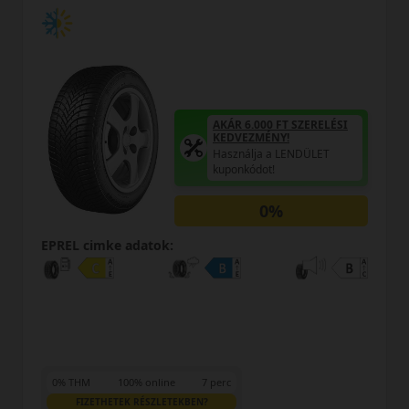
AKÁR 6.000 FT SZERELÉSI
KEDVEZMÉNY!
Használja a LENDÜLET
kuponkódot!
0%
EPREL cimke adatok:
0% THM
100% online
7 perc
FIZETHETEK RÉSZLETEKBEN?