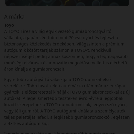
A márka
Toyo
A TOYO Tires a világ egyik vezető gumiabroncsgyártó
vállalata, a japán cég több mint 70 éve gyárt és fejleszt a
biztonságos közlekedés érdekében. Világszinten a prémium
autógumik között tartják számon a TOYO-t, rendkívüli
népszerűségét pedig annak köszönheti, hogy a legmagasabb
minőségi elvárásai és innovatív megoldási mellett is elérhető
áron kínálja a gumiabroncsait.
Egyre több autógyártó választja a TOYO gumikat első
szerelésre. Több távol-keleti autómárka után már az európai
gyártók is előszeretettel kínálják TOYO gumiabroncsokkal az új
autóikat. A legelismertebb teszteken évről-évre a legjobbak
között szerepelnek a TOYO gumiabroncsok, legyen szó nyári-,
vagy téli gumiról. A TOYO autógumi kínálata a személyautók
teljes palettáját lefedi, a legkisebb gumiabroncsoktól, egészen
a 4×4-es autógumikig.
Ismerje meg a világ egyik legnépszerűbb gumiabroncs