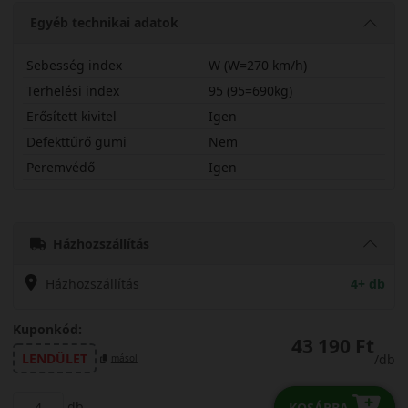
Egyéb technikai adatok
Sebesség index
W (W=270 km/h)
Terhelési index
95 (95=690kg)
Erősített kivitel
Igen
Defekttűrő gumi
Nem
Peremvédő
Igen
21550R17WCAS2XL
Házhozszállítás
Házhozszállítás
4+ db
Kuponkód:
43 190 Ft
LENDÜLET
/db
másol
db
KOSÁRBA