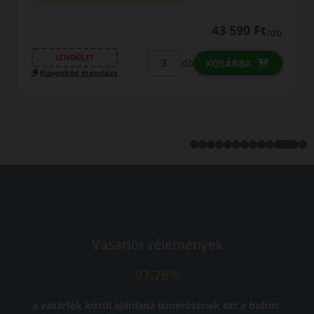
43 590 Ft
/db
LENDÜLET
db
KOSÁRBA
Kuponkód másolása
Vásárlói vélemények
97.76%
a vásárlók közül ajánlaná ismerősének ezt a boltot.