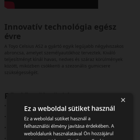
Innovatív technológia egész
évre
A Toyo Celsius AS2 a gyártó egyik legújabb négyévszakos
abroncsa, amelyet személyautókhoz terveztek. Kiváló
teljesítményt kínál havas, nedves és száraz körülmények
között, miközben csökkenti a szezonális gumicsere
szükségességét.
Fő előnyök röviden:
×
• Aszimmetrikus futófelület
Ez a weboldal sütiket használ
• 3PMSF és M+S minősítés
Ez a weboldal sütiket használ a
felhasználói élmény javítása érdekében. A
• Jó havas és nedves tapadás
weboldalunk használatával Ön hozzájárul
• Halk futás (~70–71 dB)