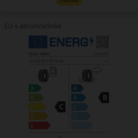
Előbírálat
EU-s abroncscímke