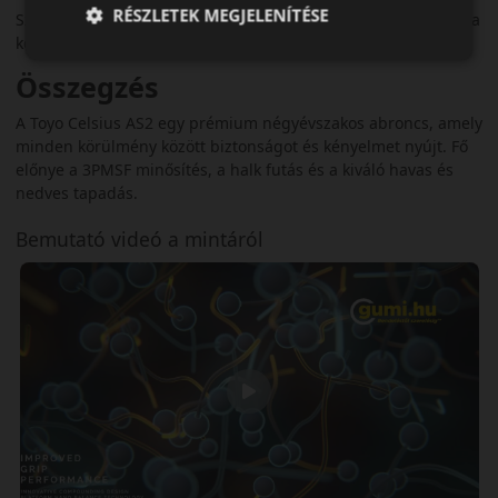
RÉSZLETEK MEGJELENÍTÉSE
Személyautókhoz ajánlott, ahol fontos a prémium biztonság, a
kényelem és az egész éves használhatóság.
Összegzés
A Toyo Celsius AS2 egy prémium négyévszakos abroncs, amely
minden körülmény között biztonságot és kényelmet nyújt. Fő
előnye a 3PMSF minősítés, a halk futás és a kiváló havas és
nedves tapadás.
Bemutató videó a mintáról