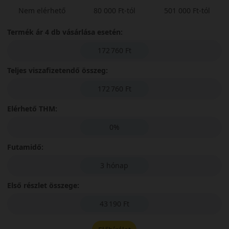
Nem elérhető
80 000 Ft-tól
501 000 Ft-tól
Termék ár 4 db vásárlása esetén:
172 760 Ft
Teljes viszafizetendő összeg:
172 760 Ft
Elérhető THM:
0%
Futamidő:
3 hónap
Első részlet összege:
43 190 Ft