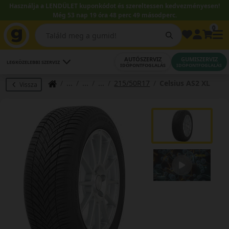
Használja a LENDÜLET kuponkódot és szereltessen kedvezményesen!
Még 53 nap 19 óra 48 perc 48 másodperc.
0
AUTÓSZERVIZ
GUMISZERVIZ
LEGKÖZELEBBI SZERVIZ
IDŐPONTFOGLALÁS
IDŐPONTFOGLALÁS
215/50R17
Celsius AS2 XL
Vissza