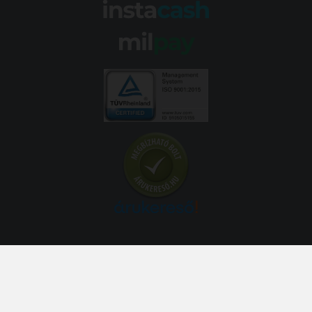
© 2026 Abroncs Kereskedőház Kft. | gumi.hu - Rendeléstől
szerelésig™