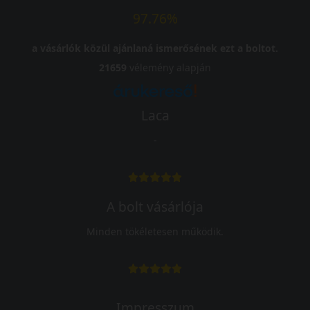
97.76%
a vásárlók közül ajánlaná ismerősének ezt a boltot.
21659
vélemény alapján
Laca
-
A bolt vásárlója
Minden tökéletesen működik.
Impresszum