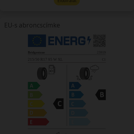
Előbírálat
EU-s abroncscímke