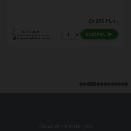
25 290 Ft
/db
LENDÜLET
db
KOSÁRBA
Kuponkód másolása
Vásárlói vélemények