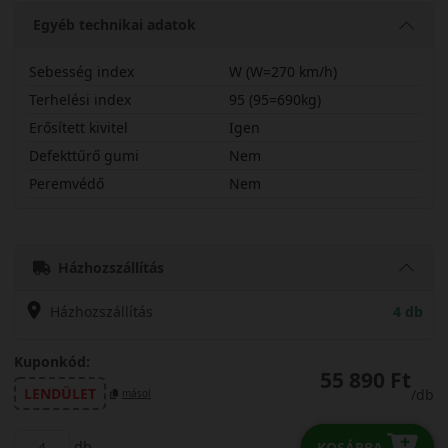
Egyéb technikai adatok
Sebesség index
W (W=270 km/h)
Terhelési index
95 (95=690kg)
Erősített kivitel
Igen
Defekttűrő gumi
Nem
Peremvédő
Nem
21550R17WTS6X
Házhozszállítás
Házhozszállítás
4 db
Kuponkód:
55 890 Ft
LENDÜLET
/db
másol
db
KOSÁRBA