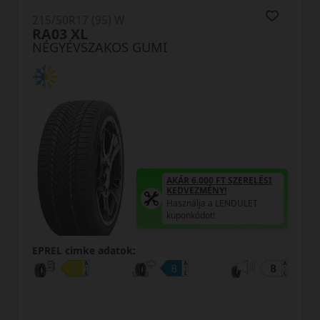
215/50R17 (95) W
RA03 XL
NÉGYÉVSZAKOS GUMI
AKÁR 6.000 FT SZERELÉSI
KEDVEZMÉNY!
Használja a LENDÜLET
kuponkódot!
EPREL cimke adatok: