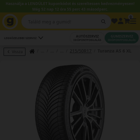
Használja a LENDÜLET kuponkódot és szereltessen kedvezményesen!
Még 52 nap 12 óra 55 perc 43 másodperc.
0
AUTÓSZERVIZ
GUMISZERVIZ
LEGKÖZELEBBI SZERVIZ
IDŐPONTFOGLALÁS
IDŐPONTFOGLALÁS
215/50R17
Turanza AS 6 XL
Vissza