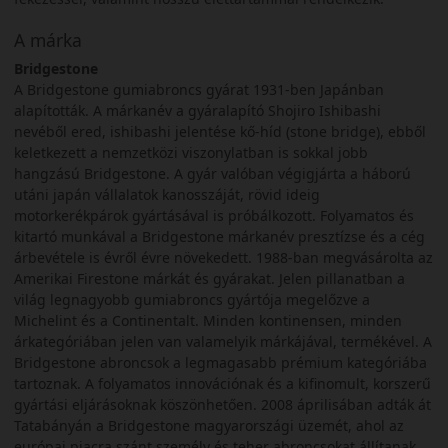
A márka
Bridgestone
A Bridgestone gumiabroncs gyárat 1931-ben Japánban
alapították. A márkanév a gyáralapító Shojiro Ishibashi
nevéből ered, ishibashi jelentése kő-híd (stone bridge), ebből
keletkezett a nemzetközi viszonylatban is sokkal jobb
hangzású Bridgestone. A gyár valóban végigjárta a háború
utáni japán vállalatok kanosszáját, rövid ideig
motorkerékpárok gyártásával is próbálkozott. Folyamatos és
kitartó munkával a Bridgestone márkanév presztízse és a cég
árbevétele is évről évre növekedett. 1988-ban megvásárolta az
Amerikai Firestone márkát és gyárakat. Jelen pillanatban a
világ legnagyobb gumiabroncs gyártója megelőzve a
Michelint és a Continentalt. Minden kontinensen, minden
árkategóriában jelen van valamelyik márkájával, termékével. A
Bridgestone abroncsok a legmagasabb prémium kategóriába
tartoznak. A folyamatos innovációnak és a kifinomult, korszerű
gyártási eljárásoknak köszönhetően. 2008 áprilisában adták át
Tatabányán a Bridgestone magyarországi üzemét, ahol az
európai piacra szánt személy és teher abroncsokat állítanak