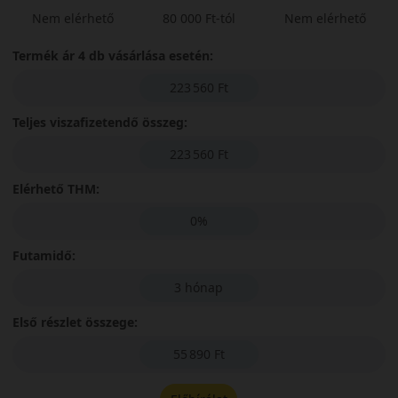
Nem elérhető
80 000 Ft-tól
Nem elérhető
Termék ár 4 db vásárlása esetén:
223 560 Ft
Teljes viszafizetendő összeg:
223 560 Ft
Elérhető THM:
0%
Futamidő:
3 hónap
Első részlet összege:
55 890 Ft